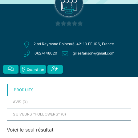
0
sur
2 bd Raymond Poincaré, 42110 FEURS, France
5
0627448020
gillesfarison@gmail.com
Question
PRODUITS
AVIS (
0
)
SUIVEURS "FOLLOWERS" (
0
)
Voici le seul résultat