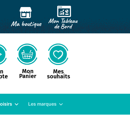
Mon
n
Mes
Panier
pte
souhaits
loisirs
Les marques