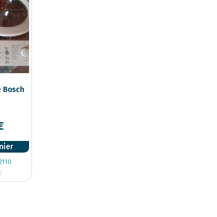
e Bosch
€
nier
2110