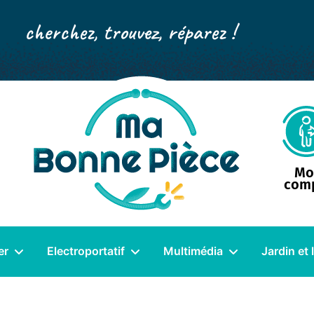
cherchez, trouvez, réparez !
Mo
com
er
Electroportatif
Multimédia
Jardin et 