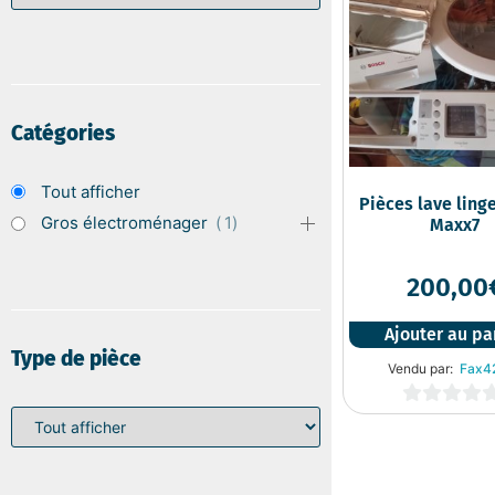
Catégories
Tout afficher
Pièces lave ling
Gros électroménager
1
Maxx7
200,00
Ajouter au pa
Type de pièce
Vendu par:
Fax4
0
sur
5