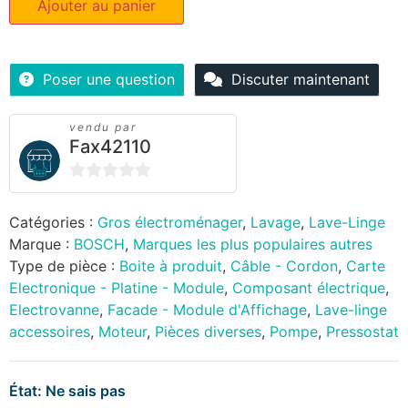
Ajouter au panier
Poser une question
Discuter maintenant
vendu par
Fax42110
0
sur
Catégories :
Gros électroménager
,
Lavage
,
Lave-Linge
5
Marque :
BOSCH
,
Marques les plus populaires autres
Type de pièce :
Boite à produit
,
Câble - Cordon
,
Carte
Electronique - Platine - Module
,
Composant électrique
,
Electrovanne
,
Facade - Module d'Affichage
,
Lave-linge
accessoires
,
Moteur
,
Pièces diverses
,
Pompe
,
Pressostat
État: Ne sais pas