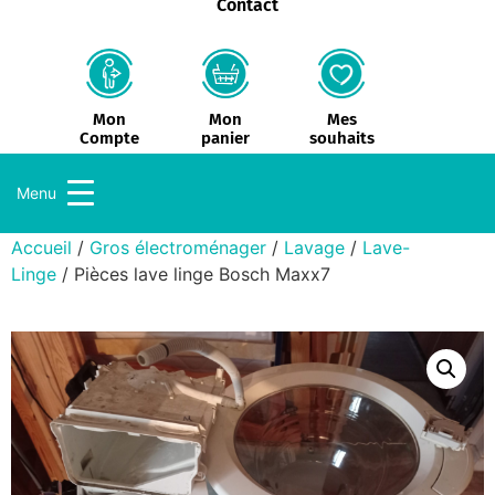
Contact
Mon
Mes
Mon
panier
souhaits
Compte
Menu
Accueil
/
Gros électroménager
/
Lavage
/
Lave-
Linge
/ Pièces lave linge Bosch Maxx7