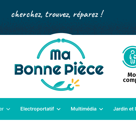
cherchez, trouvez, réparez !
Mo
com
er
Electroportatif
Multimédia
Jardin et 