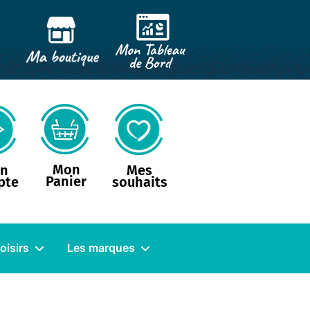
Mon
n
Mes
Panier
pte
souhaits
loisirs
Les marques