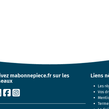
ivez mabonnepiece.fr sur les
Liens n
seaux
Les rè
Vos dr
Mentio
Termes