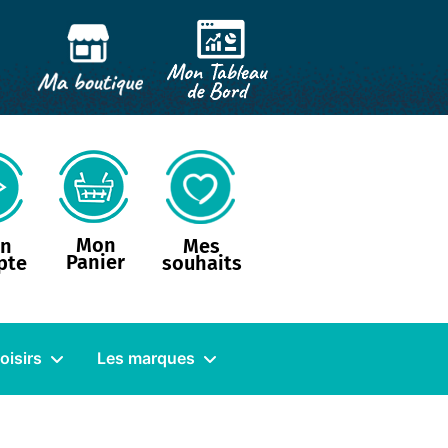
Mon
n
Mes
Panier
pte
souhaits
loisirs
Les marques