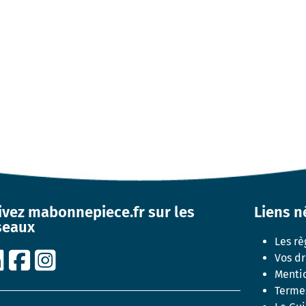
ivez mabonnepiece.fr sur les
Liens n
seaux
Les rè
Vos dr
Mentio
Termes