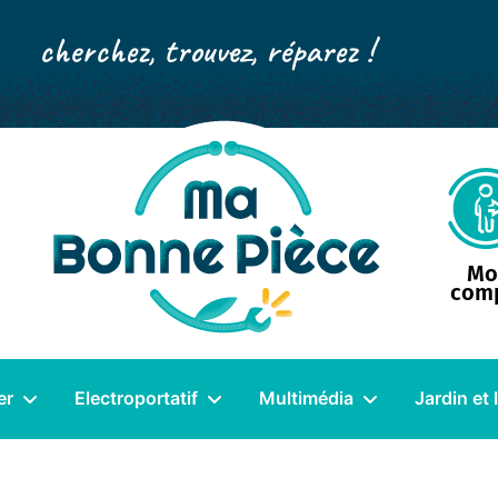
cherchez, trouvez, réparez !
Mo
com
er
Electroportatif
Multimédia
Jardin et 