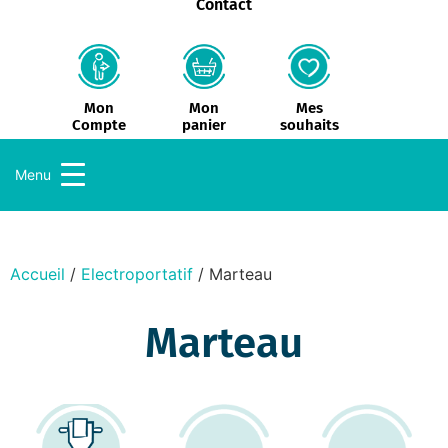
Contact
Mon
Mes
Mon
panier
souhaits
Compte
Menu
Accueil
/
Electroportatif
/ Marteau
Marteau