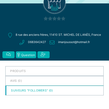
0
sur
8 rue des anciens frères, 11410 ST. MICHEL DE LANÈS, France
5
0683642427
imanjoussot@hotmail.fr
Question
PRODUITS
AVIS (
0
)
SUIVEURS "FOLLOWERS" (
0
)