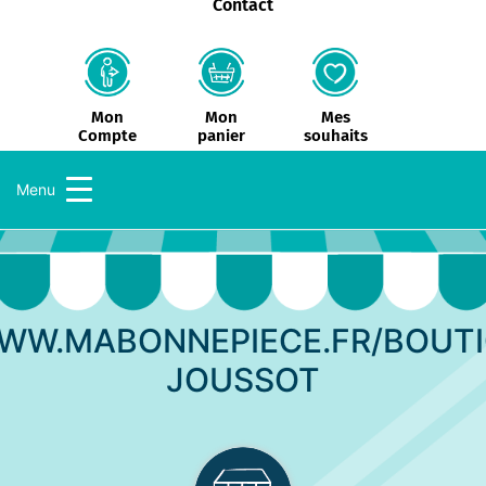
Contact
Mon
Mes
Mon
panier
souhaits
Compte
Menu
WWW.MABONNEPIECE.FR/BOUTI
JOUSSOT