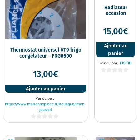
Radiateur
occasion
15,00
€
Ajouter au
Thermostat universel VT9 frigo
panier
congélateur – FRG6600
Vendu par:
EISTIB
13,00
€
0
sur
Ajouter au panier
5
Vendu par:
https://www.mabonnepiece.fr/boutique/iman-
joussot
0
sur
5