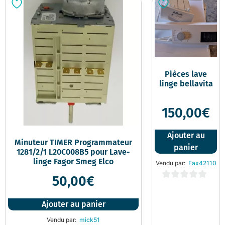
Pièces lave
linge bellavita
150,00
€
Ajouter au
Minuteur TIMER Programmateur
panier
1281/2/1 L20C008B5 pour Lave-
linge Fagor Smeg Elco
Vendu par:
Fax42110
50,00
€
0
sur
Ajouter au panier
5
Vendu par:
mick51