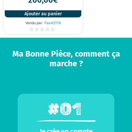
200,00
€
Ajouter au panier
Vendu par:
Fax42110
0
sur
5
Ma Bonne Pièce, comment ça
marche ?
Je crée un compte